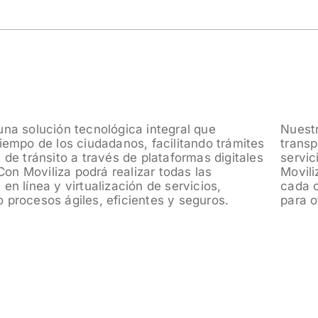
una solución tecnológica integral que
a mejora la gestión operativa de tránsito y
tiempo de los ciudadanos, facilitando trámites
 incrementando la calidad y eficiencia del
s de tránsito a través de plataformas digitales
 las ciudades. Con una arquitectura modular,
on Moviliza podrá realizar todas las
adapta a las necesidades específicas de
 en línea y virtualización de servicios,
e integra fácilmente con otras plataformas
 procesos ágiles, eficientes y seguros.
para o