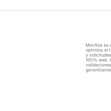
Moviliza es 
Nuestro sistem
optimiza el 
transporte,
y solicitude
servicio en
100% web. C
Moviliza se 
validaciones
cada cliente 
garantizando